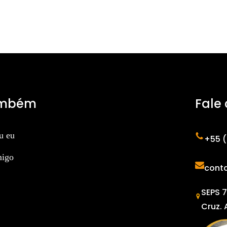
ambém
Fale
u eu
+55 (
migo
cont
SEPS 7
Cruz. 