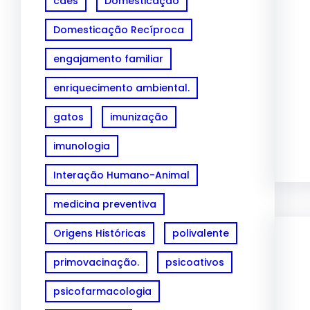
cães
Domesticação
Domesticação Recíproca
engajamento familiar
enriquecimento ambiental.
gatos
imunização
imunologia
Interação Humano-Animal
medicina preventiva
Origens Históricas
polivalente
primovacinação.
psicoativos
psicofarmacologia