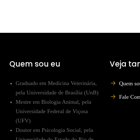
Quem sou eu
Veja t
Graduado em Medicina Veterinária,
Quem so
pela Universidade de Brasília (UnB)
Fale Co
Mestre em Biologia Animal, pela
Universidade Federal de Viçosa
(UFV)
Doutor em Psicologia Social, pela
Universidade do Estado do Rio de