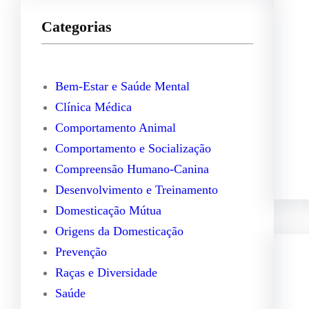
q
Categorias
u
i
s
Bem-Estar e Saúde Mental
a
Clínica Médica
r
Comportamento Animal
Comportamento e Socialização
Compreensão Humano-Canina
Desenvolvimento e Treinamento
Domesticação Mútua
Origens da Domesticação
Prevenção
Raças e Diversidade
Saúde