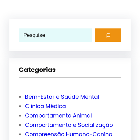
P
e
s
q
Categorias
u
i
s
Bem-Estar e Saúde Mental
a
Clínica Médica
r
Comportamento Animal
Comportamento e Socialização
Compreensão Humano-Canina