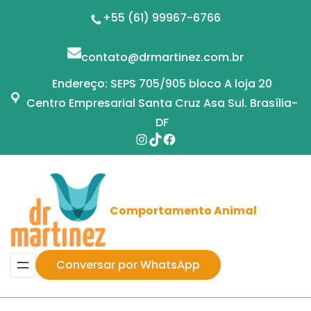
Pular
+55 (61) 99967-6766
para
o
contato@drmartinez.com.br
conteúdo
Endereço: SEPS 705/905 bloco A loja 20
Centro Empresarial Santa Cruz Asa Sul. Brasília-
DF
Instagram
TikTok
Facebook
Comportamento Animal
Conversar por WhatsApp