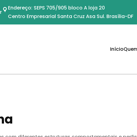
Endereço: SEPS 705/905 bloco A loja 20
r
Centro Empresarial Santa Cruz Asa Sul. Brasília-DF
Início
Quem
na
s com diferentes estruturas comportamentais e perfis