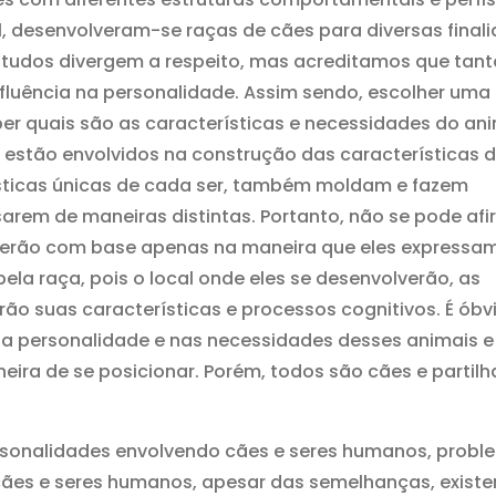
l, desenvolveram-se raças de cães para diversas final
studos divergem a respeito, mas acreditamos que tant
nfluência na personalidade. Assim sendo, escolher uma
r quais são as características e necessidades do ani
s estão envolvidos na construção das características 
ísticas únicas de cada ser, também moldam e fazem
arem de maneiras distintas. Portanto, não se pode afi
serão com base apenas na maneira que eles expressa
a raça, pois o local onde eles se desenvolverão, as
ão suas características e processos cognitivos. É óbv
na personalidade e nas necessidades desses animais e
ira de se posicionar. Porém, todos são cães e partil
rsonalidades envolvendo cães e seres humanos, probl
cães e seres humanos, apesar das semelhanças, exist