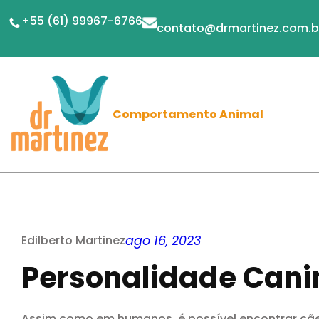
Pular
+55 (61) 99967-6766
contato@drmartinez.com.b
para
o
conteúdo
Comportamento Animal
Edilberto Martinez
ago 16, 2023
Personalidade Cani
Assim como em humanos, é possível encontrar cãe