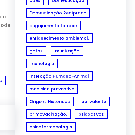
cães
Domesticação
Domesticação Recíproca
ndo
pode
engajamento familiar
enriquecimento ambiental.
gatos
imunização
imunologia
Interação Humano-Animal
ia
medicina preventiva
Origens Históricas
polivalente
primovacinação.
psicoativos
psicofarmacologia