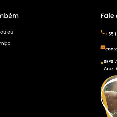
ambém
Fale
ou eu
+55 (
omigo
cont
SEPS 7
Cruz. 