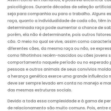
psicológicos. Durante décadas de seleção artificia
seja para companhia ou para o trabalho. Alguns e
raça, quanto a individualidade de cada cão, têm i
determinada raça pode aumentar a chance de sabe
porém, ela não é determinante, pois outros fatore
cão. O meio no qual se vive, assim como caracter
diferentes cães, da mesma raça ou não, se express
como filhotinhos recém-nascidos ou cães jovens 
comportamento naquele período ou no esperado pel
pessoas e outros animais de seus convívios moldar
a herança genética exerce uma grande influência 
deve ser sempre levado em conta no manejo e mane
das mesmas estruturas sociais.
Devido a toda essa complexidade e à gama de pe
de relacionamento são muito comuns. Pois, entre 