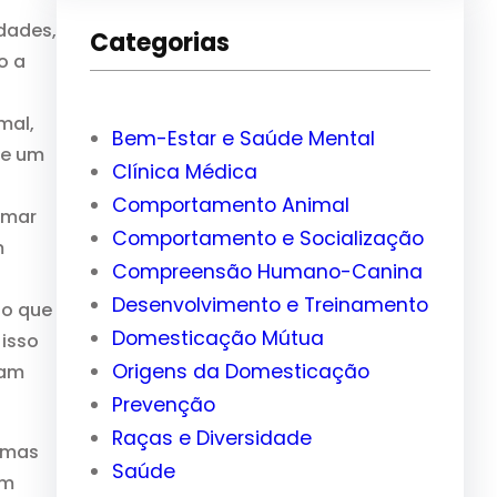
q
idades,
Categorias
u
o a
i
s
mal,
Bem-Estar e Saúde Mental
a
de um
Clínica Médica
r
Comportamento Animal
rmar
Comportamento e Socialização
m
Compreensão Humano-Canina
Desenvolvimento e Treinamento
io que
Domesticação Mútua
 isso
Origens da Domesticação
ham
Prevenção
Raças e Diversidade
emas
Saúde
em